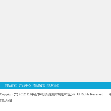
网站首页
|
产品中心
|
在线留言
|
联系我们
Copyright (C) 2012 111中山市乾润精密钢球制造有限公司 All Rights Res
网站地图