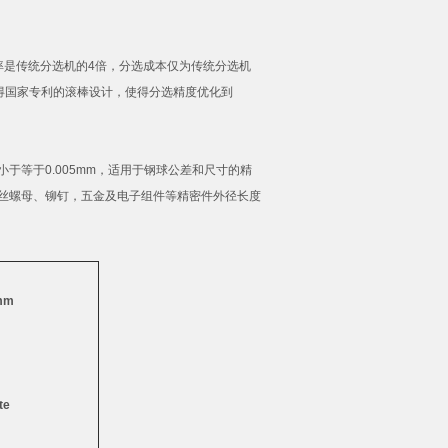
率是传统分选机的
4
倍，分选成本仅为传统分选机
得国家专利的滚棒设计，使得分选精度优化到
。
小于等于
0.005mm
，适用于钢球公差和尺寸的精
丝螺母、铆钉，五金及电子组件等精密件外径长度
mm
te
）