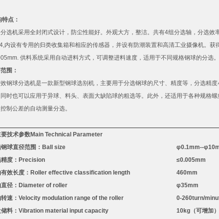
构特点：
款分选机采用全封闭式设计，防尘性能好。外观大方，整洁。共有
4
组分选轴，分选效
4,
内设有专用的归类收集箱和相应的传感器，并设有防潮装置和高清工业摄像机。获
005mm
.
供料系统采用自动进料方式，可调整进料速度，适用于不同规格钢球的分选
用范围：
精效钢球分选机是一款新型钢球选别机，主要用于分选钢球的尺寸、精度等，分选精度
，同时也可以应用于异球、料头、表面大缺陷球的粗选等。此外，还适用于各种规格螺
求控制公差的自动测量分选。
主要技术参数
Main Technical Parameter
选钢球直径范围：
Ball size
φ
0.1mm
--
φ
10
选精度：
Precision
≤
0.005mm
轴有效长度：
Roller effective classification length
460mm
轴直径：
Diameter of roller
φ
35mm
轴转速：
Velocity modulation range of the roller
0-260turn/minu
盘储料：
Vibration material input capacity
10kg
（可增加