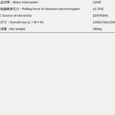
机总功率：
Motor total power
120W
动电磁铁牵引力：
Pulling force of vibration electromagnet
≥
2.7KN
源
: Source of electricity
220V/50Hz
器尺寸：
Overall size (L
×
W
×
H)
1200x705x
15
器净重：
Net weight
380kg