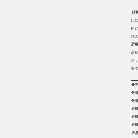
结
此
的
1/
≦
0.
适
高
选
要
◆
分
分
滚
滚
滚
振