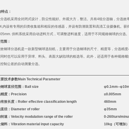
构特点：
款分选机采用全封闭式设计，防尘性能好。外观大方，整洁。共有
4
组分选轴，分选效
4,
内设有专用的归类收集箱和相应的传感器，并设有防潮装置和高清工业摄像机。获
005mm
.
供料系统采用自动进料方式，可调整进料速度，适用于不同规格钢球的分选
用范围：
精效钢球分选机是一款新型钢球选别机，主要用于分选钢球的尺寸、精度等，分选精度
，同时也可以应用于异球、料头、表面大缺陷球的粗选等。此外，还适用于各种规格螺
求控制公差的自动测量分选。
主要技术参数
Main Technical Parameter
选钢球直径范围：
Ball size
φ
0.1mm
--
φ
10
选精度：
Precision
≤
0.005mm
轴有效长度：
Roller effective classification length
460mm
轴直径：
Diameter of roller
φ
35mm
轴转速：
Velocity modulation range of the roller
0-260turn/minu
盘储料：
Vibration material input capacity
10kg
（可增加