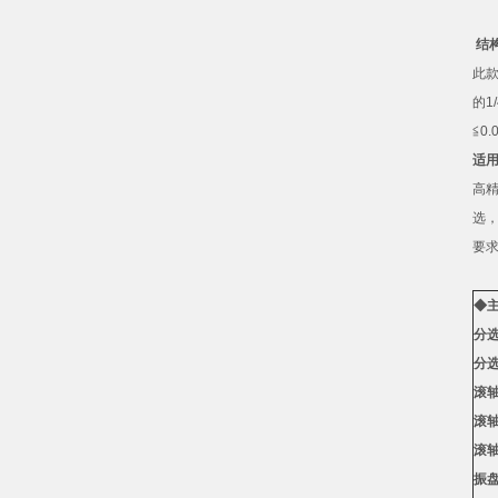
结
此
的
1/
≦
0.
适
高
选
要
◆
分
分
滚
滚
滚
振