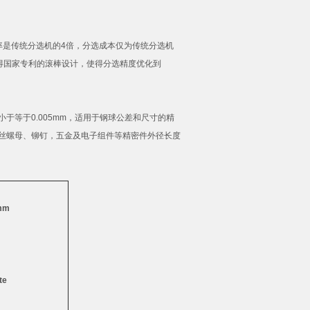
率是传统分选机的
4
倍，分选成本仅为传统分选机
得国家专利的滚棒设计，使得分选精度优化到
。
小于等于
0.005mm
，适用于钢球公差和尺寸的精
丝螺母、铆钉，五金及电子组件等精密件外径长度
mm
te
）