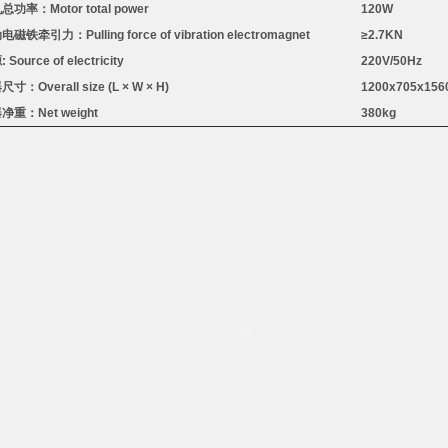
机总功率：
Motor total power
120W
动电磁铁牵引力：
Pulling force of vibration electromagnet
≥
2.7KN
源
: Source of electricity
220V/50Hz
器尺寸：
Overall size (L
×
W
×
H)
1200x705x
15
器净重：
Net weight
380kg