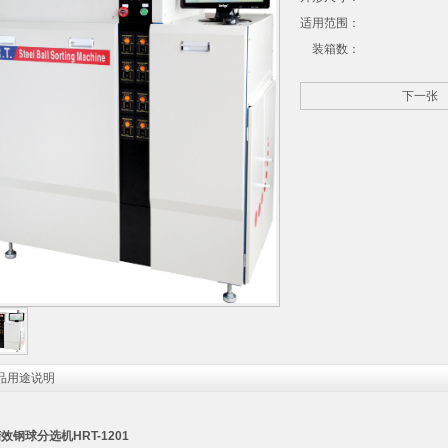
适用范围：
装箱数：
下一张
品用途说明
精效钢球分选机
HRT-1201