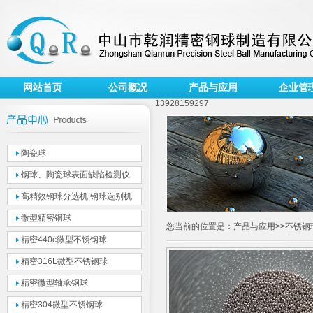
网站首页
公司概况
产品与应用
企业管
13928159297
陶瓷球
钢球、陶瓷球表面缺陷检测仪
高精效钢球分选机|钢球选别机
微型精密铜球
您当前的位置是：产品与应用>>不锈钢球-
精密440c微型不锈钢球
精密316L微型不锈钢球
精密微型轴承钢球
精密304微型不锈钢球