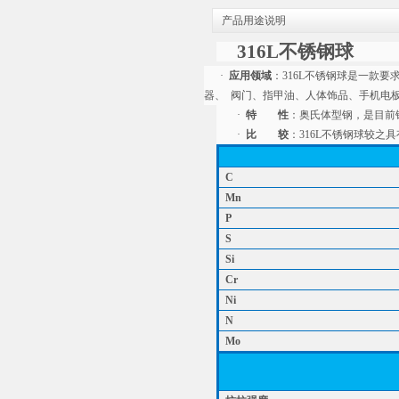
产品用途说明
316L不锈钢球
·
应用领域
：
316L不锈钢球是一款
器、
阀门、指甲油、人体饰品、手机电
·
特 性
：奥氏体型钢，是目前
·
比 较
：
316L不锈钢球较之
C
Mn
P
S
Si
Cr
Ni
N
Mo