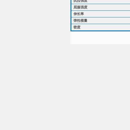
抗拉强度
屈服强度
伸长率
弹性模量
密度